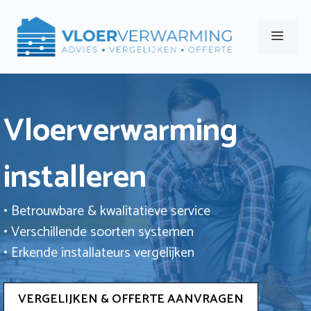
Ga
naar
Men
de
inhoud
Vloerverwarming
installeren
• Betrouwbare & kwalitatieve service
• Verschillende soorten systemen
• Erkende installateurs vergelijken
VERGELIJKEN & OFFERTE AANVRAGEN