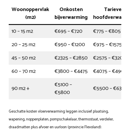
Woonoppervlak
Onkosten
Tarieven
(m2)
bijverwarming
hoofdverwarmi
10 – 15 m2
€695 – €720
€775 – €805
20 – 25 m2
€950 – €1200
€975 – €1575
45 – 50 m2
€2325 – €2850
€2575 – €3200
60 – 70 m2
€3800 – €4475
€4075 – €4900
€5100 –
90 m2 +
€5500 – €6350
€5800
Geschatte kosten vloerverwarming leggen inclusief plaatsing,
wapening, noppenplaten, pompschakelaar, thermostaat, verdeler,
draadmatten plus afvoer en uurloon (provincie Flevoland).