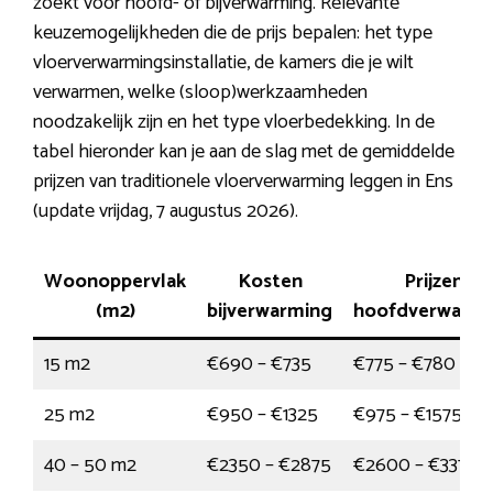
zoekt voor hoofd- of bijverwarming. Relevante
keuzemogelijkheden die de prijs bepalen: het type
vloerverwarmingsinstallatie, de kamers die je wilt
verwarmen, welke (sloop)werkzaamheden
noodzakelijk zijn en het type vloerbedekking. In de
tabel hieronder kan je aan de slag met de gemiddelde
prijzen van traditionele vloerverwarming leggen in Ens
(update vrijdag, 7 augustus 2026).
Woonoppervlak
Kosten
Prijzen
(m2)
bijverwarming
hoofdverwarmi
15 m2
€690 – €735
€775 – €780
25 m2
€950 – €1325
€975 – €1575
40 – 50 m2
€2350 – €2875
€2600 – €3375