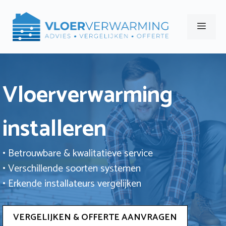
Ga
naar
Men
de
inhoud
Vloerverwarming
installeren
• Betrouwbare & kwalitatieve service
• Verschillende soorten systemen
• Erkende installateurs vergelijken
VERGELIJKEN & OFFERTE AANVRAGEN