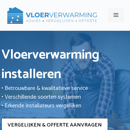
Ga
naar
Men
de
inhoud
Vloerverwarming
installeren
• Betrouwbare & kwalitatieve service
• Verschillende soorten systemen
• Erkende installateurs vergelijken
VERGELIJKEN & OFFERTE AANVRAGEN