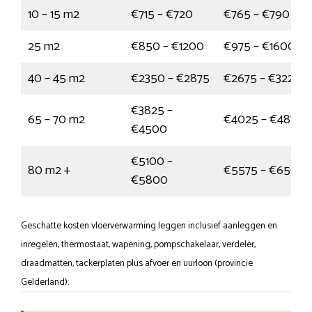
10 – 15 m2
€715 – €720
€765 – €790
25 m2
€850 – €1200
€975 – €1600
40 – 45 m2
€2350 – €2875
€2675 – €3225
€3825 –
65 – 70 m2
€4025 – €4875
€4500
€5100 –
80 m2 +
€5575 – €6500
€5800
Geschatte kosten vloerverwarming leggen inclusief aanleggen en
inregelen, thermostaat, wapening, pompschakelaar, verdeler,
draadmatten, tackerplaten plus afvoer en uurloon (provincie
Gelderland).