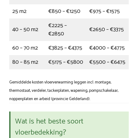
25 m2
€850 – €1250
€975 – €1575
€2225 –
40 – 50 m2
€2650 – €3375
€2850
60 – 70 m2
€3825 – €4375
€4000 – €4775
80 – 85 m2
€5175 – €5800
€5500 – €6475
Gemiddelde kosten vloerverwarming leggen incl. montage,
thermostaat, verdeler, tackerplaten, wapening, pompschakelaar,
noppenplaten en arbeid (provincie Gelderland).
Wat is het beste soort
vloerbedekking?