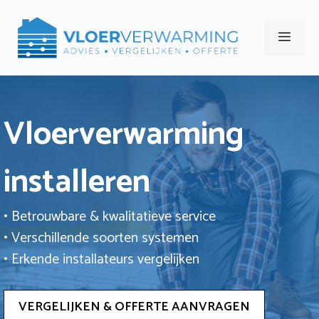
Ga
naar
Men
de
inhoud
Vloerverwarming
installeren
• Betrouwbare & kwalitatieve service
• Verschillende soorten systemen
• Erkende installateurs vergelijken
VERGELIJKEN & OFFERTE AANVRAGEN