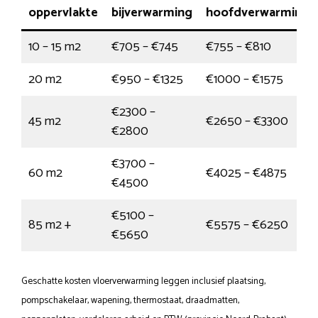
oppervlakte
bijverwarming
hoofdverwarming
10 – 15 m2
€705 – €745
€755 – €810
20 m2
€950 – €1325
€1000 – €1575
€2300 –
45 m2
€2650 – €3300
€2800
€3700 –
60 m2
€4025 – €4875
€4500
€5100 –
85 m2 +
€5575 – €6250
€5650
Geschatte kosten vloerverwarming leggen inclusief plaatsing,
pompschakelaar, wapening, thermostaat, draadmatten,