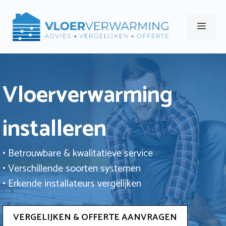
Ga
naar
Men
de
inhoud
Vloerverwarming
installeren
• Betrouwbare & kwalitatieve service
• Verschillende soorten systemen
• Erkende installateurs vergelijken
VERGELIJKEN & OFFERTE AANVRAGEN