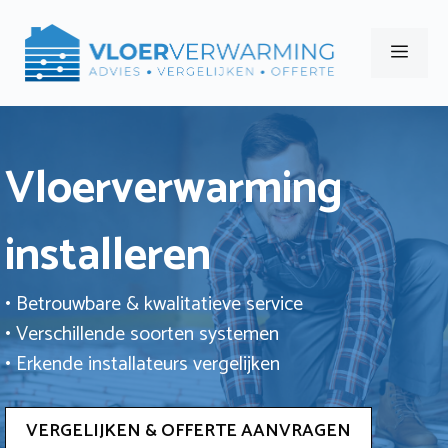
Ga
naar
Men
de
inhoud
Vloerverwarming
installeren
• Betrouwbare & kwalitatieve service
• Verschillende soorten systemen
• Erkende installateurs vergelijken
VERGELIJKEN & OFFERTE AANVRAGEN