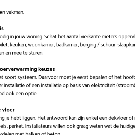
een vakman.
is
 nodig in jouw woning. Schat het aantal vierkante meters opperv
oilet, keuken, woonkamer, badkamer, berging / schuur, slaapka
en en mee te sturen.
loerverwarming keuzes
t soort systeem. Daarvoor moet je eerst bepalen of het hoofd-
installatie of een installatie op basis van elektriciteit (stroo
od ook een optie.
 vloer
ng je hebt liggen. Het antwoord kan zijn enkel een dekvloer o
egels, parket. Installateurs willen ook graag weten wat de huidig
rdelen met balken of beton.