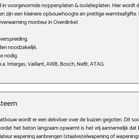
in voorgevormde noppenplaten & isolatieplaten. Hier wordt de
en zijn een kleinere opbouwhoogte en prettige warmteafgifte. O
erverwarming monteur in Overdinkel.
verspreiding.
en noodzakelijk.
e nodig.
a. Intergas, Vaillant, AWB, Bosch, Nefit, ATAG.
steem
atbouw wordt er een dekvloer over de buizen gegoten. Dit s
 Doordat het beton langzaam opwarmt is het vrij aannemelijk dat 
llateur wapening aanbrengen (staalvezelwapening of wapeningsn