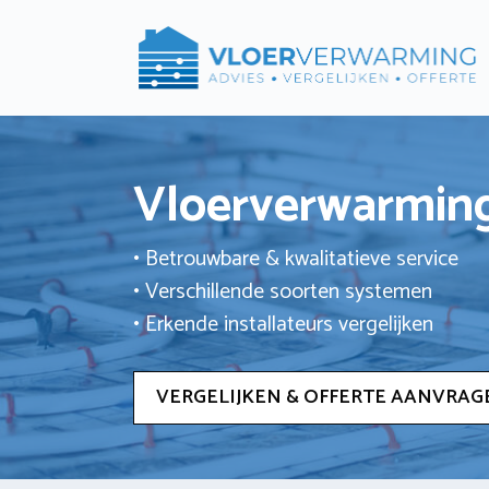
Ga
naar
de
inhoud
Vloerverwarming
• Betrouwbare & kwalitatieve service
• Verschillende soorten systemen
• Erkende installateurs vergelijken
VERGELIJKEN & OFFERTE AANVRAG