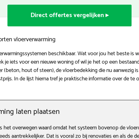
Direct offertes vergelijken ▸
orten vloerverwarming
rverwarmingssystemen beschikbaar. Wat voor jou het beste is
k je iets voor een nieuwe woning of wil je het op een bestaa
er (beton, hout of steen), de vloerbedekking die nu aanwezig i
s. In de lijst hierna tref je praktische informatie over de te 
ing laten plaatsen
s het overwegen waard omdat het systeem bovenop de vloerco
ds aantrekkelijker. Dat is vooral zo bij renovaties en als de de