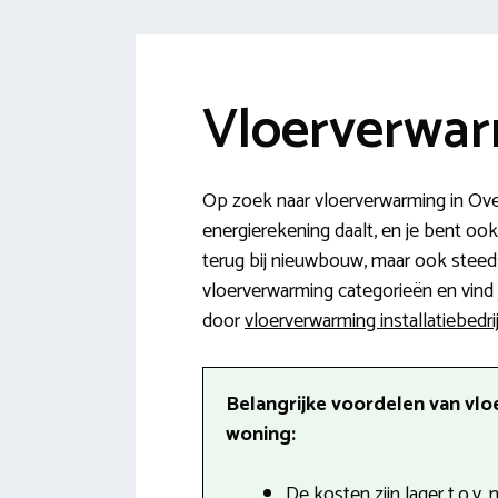
Vloerverwar
Op zoek naar vloerverwarming in Over
energierekening daalt, en je bent oo
terug bij nieuwbouw, maar ook steeds
vloerverwarming categorieën en vind je
door
vloerverwarming installatiebedri
Belangrijke voordelen van vlo
woning:
De kosten zijn lager t.o.v.