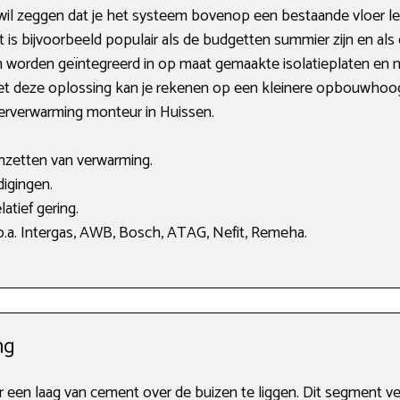
il zeggen dat je het systeem bovenop een bestaande vloer le
s bijvoorbeeld populair als de budgetten summier zijn en als 
n worden geïntegreerd in op maat gemaakte isolatieplaten en
et deze oplossing kan je rekenen op een kleinere opbouwhoogt
oerverwarming monteur in Huissen.
anzetten van verwarming.
igingen.
atief gering.
.a. Intergas, AWB, Bosch, ATAG, Nefit, Remeha.
ng
 er een laag van cement over de buizen te liggen. Dit segmen