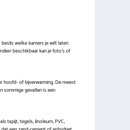
 beslis welke kamers je wilt laten
dien beschikbaar kan je foto’s of
oor hoofd- of bijverwarming. De meest
 In sommige gevallen is een
s tapijt, tegels, linoleum, PVC,
 is dat een zand-cement of anhydriet