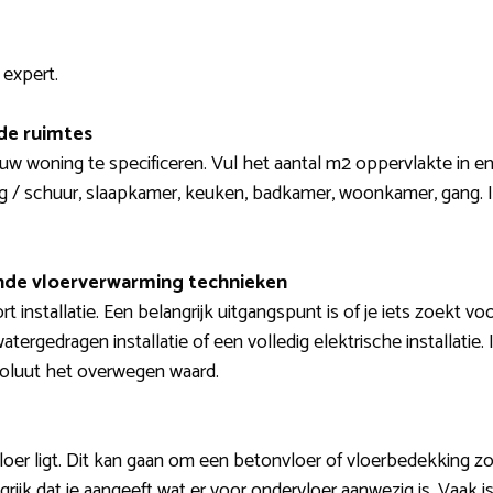
 expert.
de ruimtes
ouw woning te specificeren. Vul het aantal m2 oppervlakte in en
 / schuur, slaapkamer, keuken, badkamer, woonkamer, gang. In
lende vloerverwarming technieken
 installatie. Een belangrijk uitgangspunt is of je iets zoekt v
tergedragen installatie of een volledig elektrische installatie.
soluut het overwegen waard.
loer ligt. Dit kan gaan om een betonvloer of vloerbedekking zoal
ngrijk dat je aangeeft wat er voor ondervloer aanwezig is. Vaak