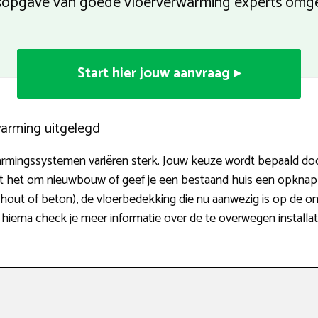
sopgave van goede vloerverwarming experts omg
Start hier jouw aanvraag ▸
warming uitgelegd
mingssystemen variëren sterk. Jouw keuze wordt bepaald door 
aat het om nieuwbouw of geef je een bestaand huis een opknap
r (hout of beton), de vloerbedekking die nu aanwezig is op de 
hierna check je meer informatie over de te overwegen installat