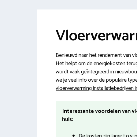
Vloerverwar
Benieuwd naar het rendement van vlo
Het helpt om de energiekosten terug t
wordt vaak geïntegreerd in nieuwbou
we je veel info over de populaire typ
vloerverwarming installatiebedrijven 
Interessante voordelen van v
huis:
De kosten zijn lager t.o.v.