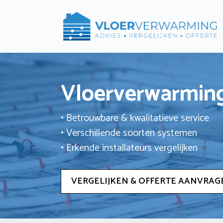
Ga
naar
de
inhoud
Vloerverwarming
• Betrouwbare & kwalitatieve service
• Verschillende soorten systemen
• Erkende installateurs vergelijken
VERGELIJKEN & OFFERTE AANVRAG