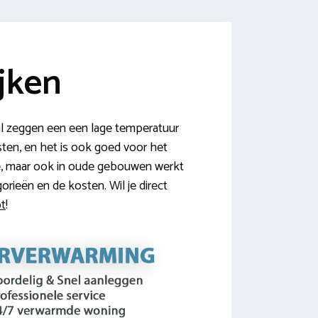
jken
l zeggen een een lage temperatuur
sten, en het is ook goed voor het
ze, maar ook in oude gebouwen werkt
orieën en de kosten. Wil je direct
ot
!