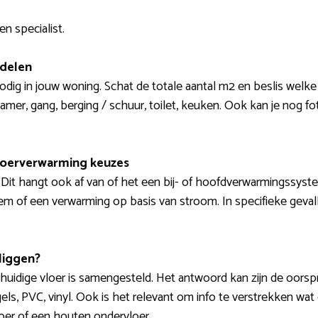
n specialist.
 delen
 nodig in jouw woning. Schat de totale aantal m2 en beslis welke
er, gang, berging / schuur, toilet, keuken. Ook kan je nog f
loerverwarming keuzes
 Dit hangt ook af van of het een bij- of hoofdverwarmingssys
m of een verwarming op basis van stroom. In specifieke gevall
liggen?
huidige vloer is samengesteld. Het antwoord kan zijn de oorsp
tegels, PVC, vinyl. Ook is het relevant om info te verstrekken wat
loer of een houten ondervloer.