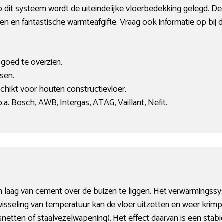
 dit systeem wordt de uiteindelijke vloerbedekking gelegd. De p
n en fantastische warmteafgifte. Vraag ook informatie op bij
s goed te overzien.
sen.
chikt voor houten constructievloer.
a. Bosch, AWB, Intergas, ATAG, Vaillant, Nefit.
en laag van cement over de buizen te liggen. Het verwarming
isseling van temperatuur kan de vloer uitzetten en weer krim
tten of staalvezelwapening). Het effect daarvan is een stabie