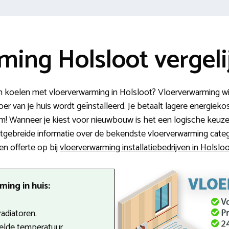
ming Holsloot vergeli
koelen met vloerverwarming in Holsloot? Vloerverwarming wi
r van je huis wordt geïnstalleerd. Je betaalt lagere energieko
eem! Wanneer je kiest voor nieuwbouw is het een logische keu
uitgebreide informatie over de bekendste vloerverwarming categ
n offerte op bij
vloerverwarming installatiebedrijven in Holslo
ing in huis:
radiatoren.
telde temperatuur.