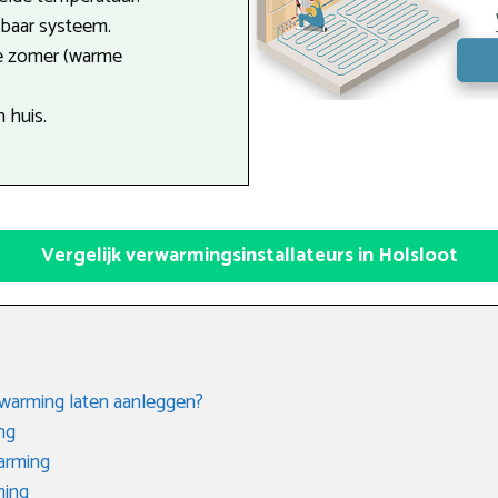
tbaar systeem.
de zomer (warme
n huis.
Vergelijk verwarmingsinstallateurs in Holsloot
rwarming laten aanleggen?
ng
arming
ming