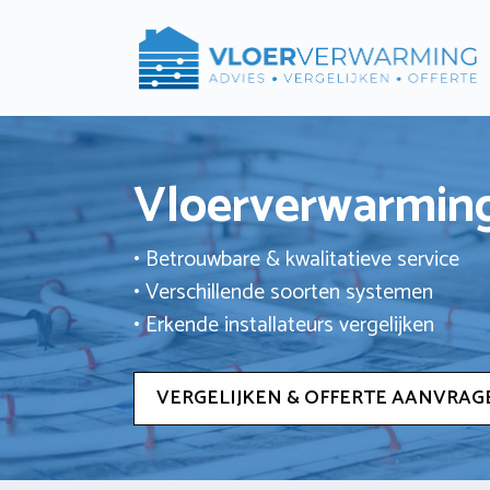
Ga
naar
de
inhoud
Vloerverwarming
• Betrouwbare & kwalitatieve service
• Verschillende soorten systemen
• Erkende installateurs vergelijken
VERGELIJKEN & OFFERTE AANVRAG