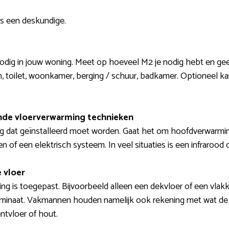
s een deskundige.
 nodig in jouw woning. Meet op hoeveel M2 je nodig hebt en geef
 toilet, woonkamer, berging / schuur, badkamer. Optioneel ka
lende vloerverwarming technieken
ng dat geïnstalleerd moet worden. Gaat het om hoofdverwarmi
n of een elektrisch systeem. In veel situaties is een infraroo
 vloer
g is toegepast. Bijvoorbeeld alleen een dekvloer of een vlakke 
 laminaat. Vakmannen houden namelijk ook rekening met wat de a
ntvloer of hout.