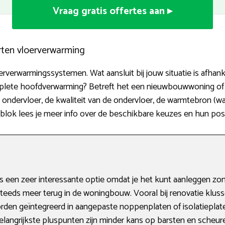
Vraag gratis offertes aan ▸
rten vloerverwarming
erverwarmingssystemen. Wat aansluit bij jouw situatie is afhan
mplete hoofdverwarming? Betreft het een nieuwbouwwoning of 
e ondervloer, de kwaliteit van de ondervloer, de warmtebron (
 blok lees je meer info over de beschikbare keuzes en hun po
 een zeer interessante optie omdat je het kunt aanleggen zo
teeds meer terug in de woningbouw. Vooral bij renovatie kluss
den geïntegreerd in aangepaste noppenplaten of isolatieplaten.
angrijkste pluspunten zijn minder kans op barsten en scheure