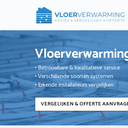
Ga
naar
de
inhoud
Vloerverwarming
• Betrouwbare & kwalitatieve service
• Verschillende soorten systemen
• Erkende installateurs vergelijken
VERGELIJKEN & OFFERTE AANVRAG