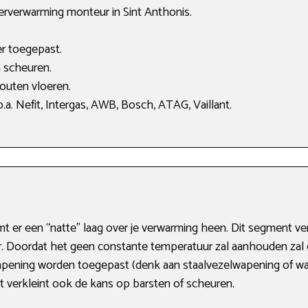
oerverwarming monteur in Sint Anthonis.
er toegepast.
 scheuren.
uten vloeren.
a. Nefit, Intergas, AWB, Bosch, ATAG, Vaillant.
omt er een “natte” laag over je verwarming heen. Dit segment
er. Doordat het geen constante temperatuur zal aanhouden zal 
wapening worden toegepast (denk aan staalvezelwapening of wap
et verkleint ook de kans op barsten of scheuren.