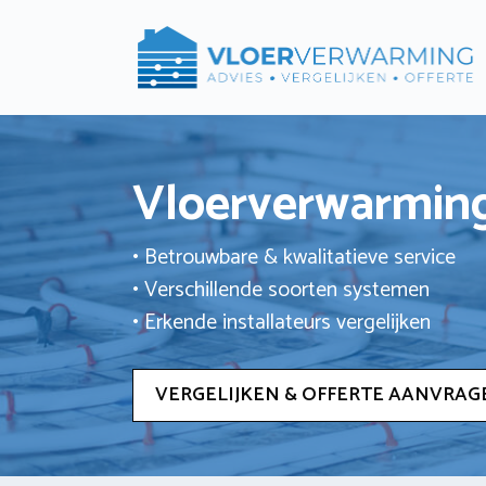
Ga
naar
de
inhoud
Vloerverwarming
• Betrouwbare & kwalitatieve service
• Verschillende soorten systemen
• Erkende installateurs vergelijken
VERGELIJKEN & OFFERTE AANVRAG