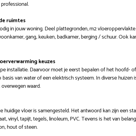
 professional.
de ruimtes
 nodig in jouw woning. Deel plattegronden, m2 vloeroppervlakte 
woonkamer, gang, keuken, badkamer, berging / schuur. Ook ka
loerverwarming keuzes
pe installatie. Daarvoor moet je eerst bepalen of het hoofd- 
basis van water of een elektrisch systeem. In diverse huizen 
et overwegen waard.
je huidige vloer is samengesteld. Het antwoord kan zijn een stan
t, vinyl, tapijt, tegels, linoleum, PVC. Tevens is het van belan
on, hout of steen.