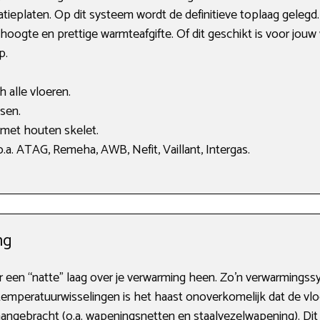
ieplaten. Op dit systeem wordt de definitieve toplaag gelegd
gte en prettige warmteafgifte. Of dit geschikt is voor jouw 
p.
 alle vloeren.
sen.
 met houten skelet.
a. ATAG, Remeha, AWB, Nefit, Vaillant, Intergas.
ng
r een “natte” laag over je verwarming heen. Zo’n verwarmingssy
 temperatuurwisselingen is het haast onoverkomelijk dat de vlo
angebracht (o.a. wapeningsnetten en staalvezelwapening). Dit