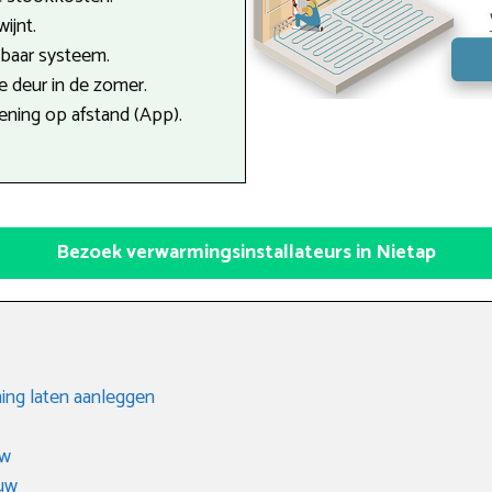
ijnt.
tbaar systeem.
 deur in de zomer.
ning op afstand (App).
Bezoek verwarmingsinstallateurs in Nietap
ing laten aanleggen
uw
uw