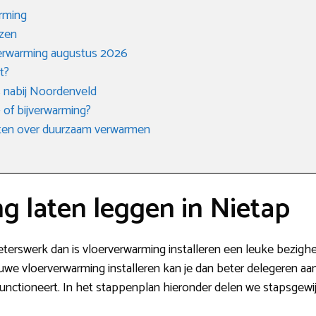
arming
ezen
verwarming augustus 2026
t?
s nabij Noordenveld
 of bijverwarming?
eten over duurzaam verwarmen
g laten leggen in Nietap
ieterswerk dan is vloerverwarming installeren een leuke bezigh
euwe vloerverwarming installeren kan je dan beter delegeren aan 
n functioneert. In het stappenplan hieronder delen we stapsgewi