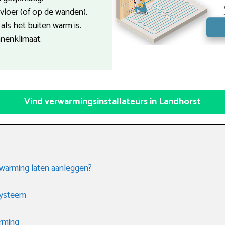
e vloer (of op de wanden).
als het buiten warm is.
nenklimaat.
Vind verwarmingsinstallateurs in Landhorst
rwarming laten aanleggen?
systeem
arming