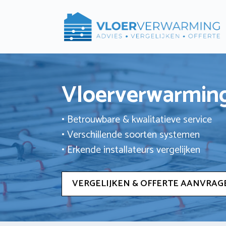
Ga
naar
de
inhoud
Vloerverwarming
• Betrouwbare & kwalitatieve service
• Verschillende soorten systemen
• Erkende installateurs vergelijken
VERGELIJKEN & OFFERTE AANVRAG