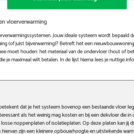
ten vloerverwarming
erverwarmingssystemen. Jouw ideale systeem wordt bepaald doo
ng (of juist bijverwarming)? Betreft het een nieuwbouwwonin
mee moet houden: het materiaal van de ondervloer (hout of bet
e je maximaal wilt betalen. In de lijst hierna lees je nuttige i
etekent dat je het systeem bovenop een bestaande vloer legt
nteressant als het weinig mag kosten en bij een dekvloer die in 
losse noppenplaten of isolatieplaten. Op deze platen kan jij d
 hiervan zijn een kleinere opbouwhoogte en uitstekende warmt