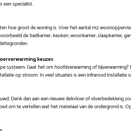
 een specialist.
weten hoe groot de woning is. Voer het aantal m2 woonoppervla
bijvoorbeeld de badkamer, keuken, woonkamer, slaapkamer, gang
plattegronden.
loerverwarming keuzes
ype systeem. Gaat het om hoofdverwarming of bijverwarming?
llatie op stroom. In veel situaties is een infrarood installatie 
uwd. Denk dan aan een nieuwe dekvloer of vloerbedekking zoals 
oed om te vertellen wat het materiaal van de ondergrond is. Opti
n