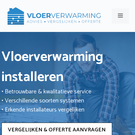
Ga
naar
Men
de
inhoud
Vloerverwarming
installeren
• Betrouwbare & kwalitatieve service
• Verschillende soorten systemen
• Erkende installateurs vergelijken
VERGELIJKEN & OFFERTE AANVRAGEN