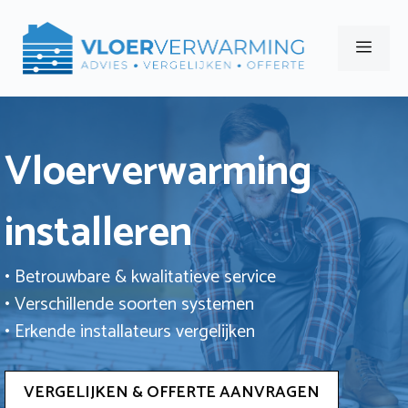
Ga
naar
Men
de
inhoud
Vloerverwarming
installeren
• Betrouwbare & kwalitatieve service
• Verschillende soorten systemen
• Erkende installateurs vergelijken
VERGELIJKEN & OFFERTE AANVRAGEN