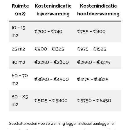
Ruimte
Kostenindicatie
Kostenindicatie
(m2)
bijverwarming
hoofdverwarming
10 – 15
€700 – €740
€755 – €800
m2
25 m2
€900 – €1325
€975 – €1525
40 m2
€2250 – €2800
€2550 – €3275
60 – 70
€3850 – €4500
€4175 – €4825
m2
80 – 85
€5125 – €5800
€5750 – €6450
m2
Geschatte kosten vloerverwarming leggen inclusief aanleggen en