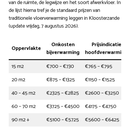
van de ruimte, de legwijze en het soort afwerkvloer. In
de lijst hierna tref je de standaard prijzen van
traditionele vloerverwarming leggen in Kloosterzande
(update vrijdag, 7 augustus 2026).
Onkosten
Prijsindicatie
Oppervlakte
bijverwarming
hoofdverwarming
15 m2
€700 – €730
€765 – €795
20 m2
€875 – €1325
€1150 – €1525
40 – 45 m2
€2325 – €2825
€2600 – €3250
60 – 70 m2
€3725 – €4500
€4175 – €4750
90 m2 +
€5100 – €5725
€5600 – €6425