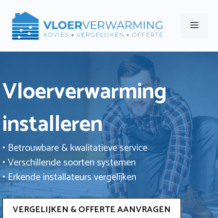
Ga
naar
Men
de
inhoud
Vloerverwarming
installeren
• Betrouwbare & kwalitatieve service
• Verschillende soorten systemen
• Erkende installateurs vergelijken
VERGELIJKEN & OFFERTE AANVRAGEN