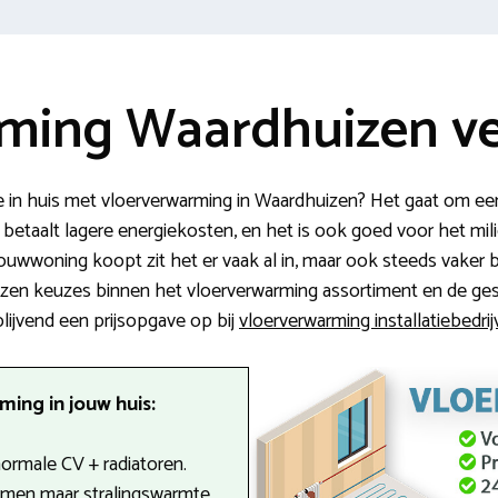
ming Waardhuizen ve
in huis met vloerverwarming in Waardhuizen? Het gaat om ee
e betaalt lagere energiekosten, en het is ook goed voor het mili
uwwoning koopt zit het er vaak al in, maar ook steeds vaker bij
ozen keuzes binnen het vloerverwarming assortiment en de ges
jblijvend een prijsopgave op bij
vloerverwarming installatiebedri
ing in jouw huis:
 normale CV + radiatoren.
men maar stralingswarmte.