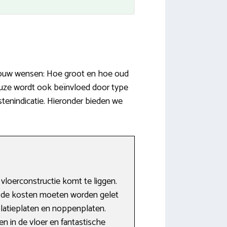
n jouw wensen: Hoe groot en hoe oud
euze wordt ook beïnvloed door type
tenindicatie. Hieronder bieden we
loerconstructie komt te liggen.
p de kosten moeten worden gelet
olatieplaten en noppenplaten.
en in de vloer en fantastische