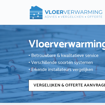
Ga
naar
de
inhoud
Vloerverwarming
• Betrouwbare & kwalitatieve service
• Verschillende soorten systemen
• Erkende installateurs vergelijken
VERGELIJKEN & OFFERTE AANVRAG