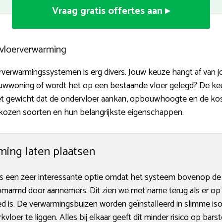
Vraag gratis offertes aan ▸
n vloerverwarming
oerverwarmingssystemen is erg divers. Jouw keuze hangt af va
bouwwoning of wordt het op een bestaande vloer gelegd? De k
het gewicht dat de ondervloer aankan, opbouwhoogte en de kos
kozen soorten en hun belangrijkste eigenschappen.
ing laten plaatsen
 een zeer interessante optie omdat het systeem bovenop de v
omarmd door aannemers. Dit zien we met name terug als er o
d is. De verwarmingsbuizen worden geïnstalleerd in slimme is
oer te liggen. Alles bij elkaar geeft dit minder risico op barst