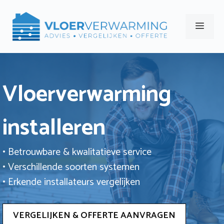
Ga
naar
Men
de
inhoud
Vloerverwarming
installeren
• Betrouwbare & kwalitatieve service
• Verschillende soorten systemen
• Erkende installateurs vergelijken
VERGELIJKEN & OFFERTE AANVRAGEN