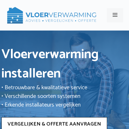
Ga
naar
Men
de
inhoud
Vloerverwarming
installeren
• Betrouwbare & kwalitatieve service
• Verschillende soorten systemen
• Erkende installateurs vergelijken
VERGELIJKEN & OFFERTE AANVRAGEN