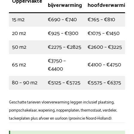
Oppervlakte
bijverwarming
hoofdverwarming
15 m2
€690 – €740
€765 – €810
20 m2
€925 – €1300
€1075 – €1450
50 m2
€2275 – €2825
€2600 – €3225
€3750 –
65 m2
€4100 – €4750
€4400
80 – 90 m2
€5125 – €5725
€5575 – €6375
Geschatte tarieven vloerverwarming leggen inclusief plaatsing,
pompschakelaar, wapening, noppenplaten, thermostaat, verdeler,
tackerplaten plus afvoer en uurloon (provincie Noord-Holland).