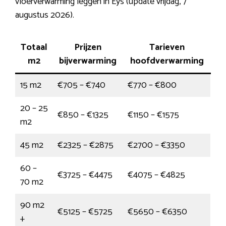
vloerverwarming leggen in Eys (update vrijdag, 7
augustus 2026).
Totaal
Prijzen
Tarieven
m2
bijverwarming
hoofdverwarming
15 m2
€705 – €740
€770 – €800
20 – 25
€850 – €1325
€1150 – €1575
m2
45 m2
€2325 – €2875
€2700 – €3350
60 –
€3725 – €4475
€4075 – €4825
70 m2
90 m2
€5125 – €5725
€5650 – €6350
+