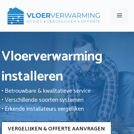
Ga
naar
Men
de
inhoud
Vloerverwarming
installeren
• Betrouwbare & kwalitatieve service
• Verschillende soorten systemen
• Erkende installateurs vergelijken
VERGELIJKEN & OFFERTE AANVRAGEN