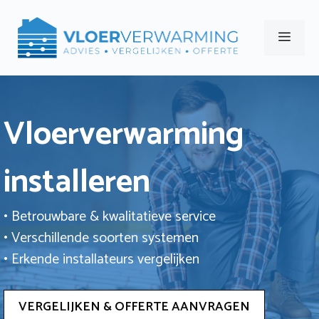
Ga
naar
Men
de
inhoud
Vloerverwarming
installeren
• Betrouwbare & kwalitatieve service
• Verschillende soorten systemen
• Erkende installateurs vergelijken
VERGELIJKEN & OFFERTE AANVRAGEN