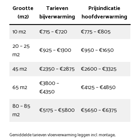
Grootte
Tarieven
Prijsindicatie
(m2)
bijverwarming
hoofdverwarming
10 m2
€715 – €720
€775 – €805
20 – 25
€925 – €1300
€950 – €1650
m2
45 m2
€2350 – €2875
€2600 – €3325
€3800 –
65 m2
€4125 – €4850
€4350
80 – 85
€5175 – €5800
€5650 – €6375
m2
Gemiddelde tarieven vloerverwarming leggen incl. montage,