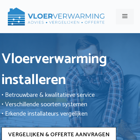
Ga
naar
Men
de
inhoud
Vloerverwarming
installeren
• Betrouwbare & kwalitatieve service
• Verschillende soorten systemen
• Erkende installateurs vergelijken
VERGELIJKEN & OFFERTE AANVRAGEN