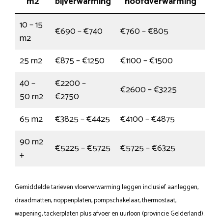
m2
bijverwarming
hoofdverwarming
10 – 15
€690 – €740
€760 – €805
m2
25 m2
€875 – €1250
€1100 – €1500
40 –
€2200 –
€2600 – €3225
50 m2
€2750
65 m2
€3825 – €4425
€4100 – €4875
90 m2
€5225 – €5725
€5725 – €6325
+
Gemiddelde tarieven vloerverwarming leggen inclusief aanleggen,
draadmatten, noppenplaten, pompschakelaar, thermostaat,
wapening, tackerplaten plus afvoer en uurloon (provincie Gelderland).