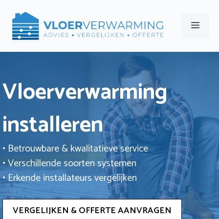
Ga
naar
Men
de
inhoud
Vloerverwarming
installeren
• Betrouwbare & kwalitatieve service
• Verschillende soorten systemen
• Erkende installateurs vergelijken
VERGELIJKEN & OFFERTE AANVRAGEN