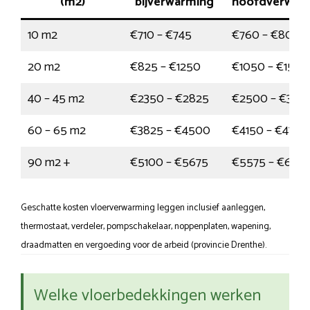
(m2)
bijverwarming
hoofdverwar
10 m2
€710 – €745
€760 – €805
20 m2
€825 – €1250
€1050 – €1525
40 – 45 m2
€2350 – €2825
€2500 – €340
60 – 65 m2
€3825 – €4500
€4150 – €4700
90 m2 +
€5100 – €5675
€5575 – €642
Geschatte kosten vloerverwarming leggen inclusief aanleggen,
thermostaat, verdeler, pompschakelaar, noppenplaten, wapening,
draadmatten en vergoeding voor de arbeid (provincie Drenthe).
Welke vloerbedekkingen werken