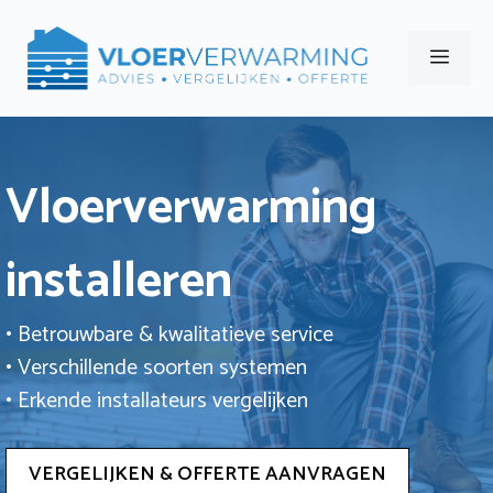
Ga
naar
Men
de
inhoud
Vloerverwarming
installeren
• Betrouwbare & kwalitatieve service
• Verschillende soorten systemen
• Erkende installateurs vergelijken
VERGELIJKEN & OFFERTE AANVRAGEN