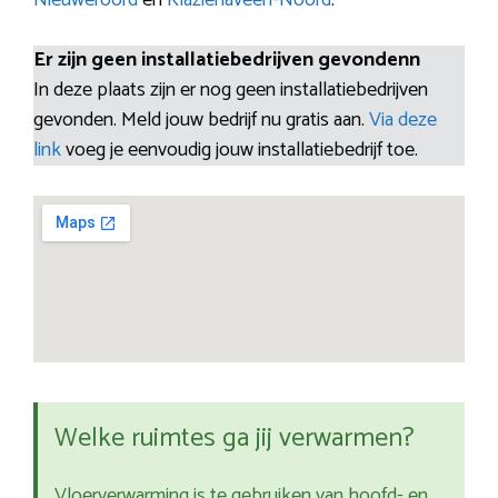
Nieuweroord
en
Klazienaveen-Noord
.
Er zijn geen installatiebedrijven gevondenn
In deze plaats zijn er nog geen installatiebedrijven
gevonden. Meld jouw bedrijf nu gratis aan.
Via deze
link
voeg je eenvoudig jouw installatiebedrijf toe.
Welke ruimtes ga jij verwarmen?
Vloerverwarming is te gebruiken van hoofd- en