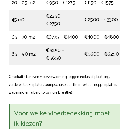
20 – 25 m2
€950 – €1275
€1150 – €1575
€2250 –
45 m2
€2500 – €3300
€2750
65 – 70 m2
€3775 – €4400
€4000 – €4800
€5250 –
85 – 90 m2
€5600 – €6250
€5650
Geschatte tarieven vloerverwarming leggen inclusief plaatsing,
verdeler, tackerplaten, pompschakelaar, thermostaat, noppenplaten,
wapening en arbeid (provincie Drenthe).
Voor welke vloerbedekking moet
ik kiezen?