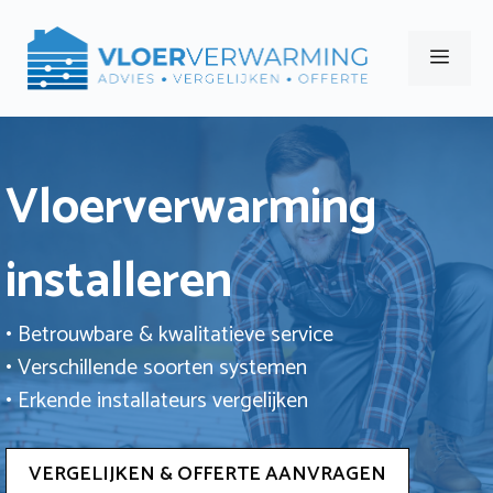
Ga
naar
Men
de
inhoud
Vloerverwarming
installeren
• Betrouwbare & kwalitatieve service
• Verschillende soorten systemen
• Erkende installateurs vergelijken
VERGELIJKEN & OFFERTE AANVRAGEN