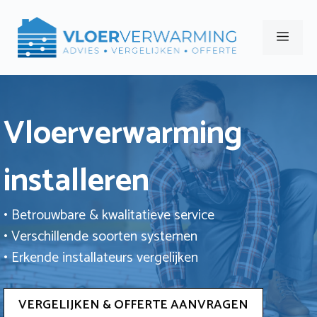
Ga
naar
Men
de
inhoud
Vloerverwarming
installeren
• Betrouwbare & kwalitatieve service
• Verschillende soorten systemen
• Erkende installateurs vergelijken
VERGELIJKEN & OFFERTE AANVRAGEN