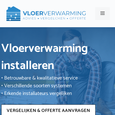
Ga
naar
Men
de
inhoud
Vloerverwarming
installeren
• Betrouwbare & kwalitatieve service
• Verschillende soorten systemen
• Erkende installateurs vergelijken
VERGELIJKEN & OFFERTE AANVRAGEN