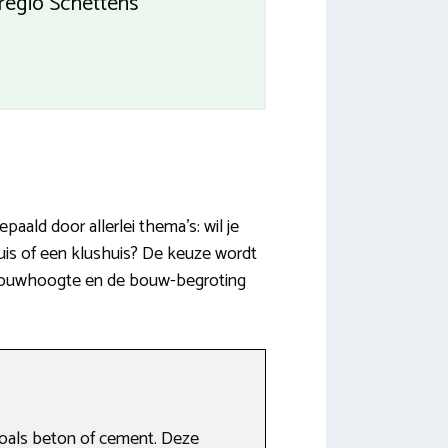
regio Schettens
ald door allerlei thema’s: wil je
uis of een klushuis? De keuze wordt
opbouwhoogte en de bouw-begroting
zoals beton of cement. Deze