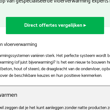
 op van gespecialiseerde vloerverwarming experts 
Direct offertes vergelijken ▸
en vloerverwarming
mingssystemen variëren sterk. Het perfecte systeem wordt bepa
rming (of juist bijverwarming)? Is het een nieuw te bouwen h
 (beton, hout of steen), de draagkracht van de ondervloer, 
 meer over de beschikbare keuzes en hun positieve kenmerken.
warmen
l zeggen dat je het kunt aanleggen zonder natte producten 