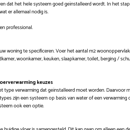
en dat het hele systeem goed geïnstalleerd wordt. In het sta
at er allemaal nodig is.
en professional.
jouw woning te specificeren. Voer het aantal m2 woonoppervlak
adkamer, woonkamer, keuken, slaapkamer, toilet, berging / schuu
loerverwarming keuzes
et type verwarming dat geïnstalleerd moet worden. Daarvoor m
e types zijn een systeem op basis van water of een verwarming 
ysteem ook een optie.
je huidige vloer is samengesteld. Dit kan gaan om alleen een de