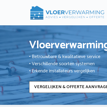
Ga
naar
de
inhoud
Vloerverwarming
• Betrouwbare & kwalitatieve service
• Verschillende soorten systemen
• Erkende installateurs vergelijken
VERGELIJKEN & OFFERTE AANVRAG