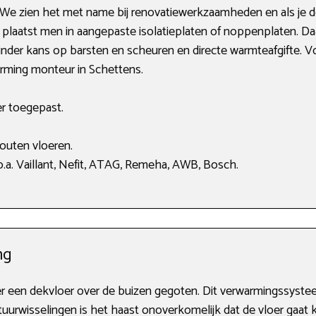
We zien het met name bij renovatiewerkzaamheden en als je de 
plaatst men in aangepaste isolatieplaten of noppenplaten. Daa
inder kans op barsten en scheuren en directe warmteafgifte. V
arming monteur in Schettens.
er toegepast.
uten vloeren.
.a. Vaillant, Nefit, ATAG, Remeha, AWB, Bosch.
ng
er een dekvloer over de buizen gegoten. Dit verwarmingssysteem 
tuurwisselingen is het haast onoverkomelijk dat de vloer gaat 