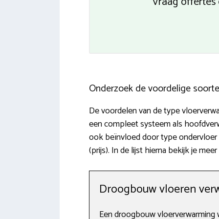
Vraag offertes
Onderzoek de voordelige soort
De voordelen van de type vloerverwar
een compleet systeem als hoofdverwa
ook beïnvloed door type ondervloer
(prijs). In de lijst hierna bekijk je
Droogbouw vloeren ver
Een droogbouw vloerverwarming wi