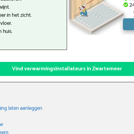
ijnt.
r in het zicht.
vloer.
n huis.
Vind verwarmingsinstallateurs in Zwartemeer
ing laten aanleggen
uw
teem