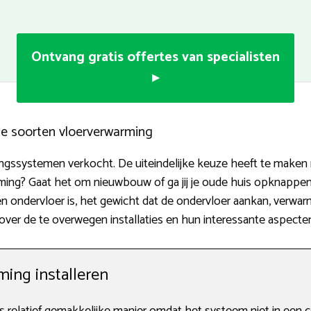
Ontvang gratis offertes van specialisten
▸
ige soorten vloerverwarming
ingssystemen verkocht. De uiteindelijke keuze heeft te maken me
rming? Gaat het om nieuwbouw of ga jij je oude huis opknappe
n ondervloer is, het gewicht dat de ondervloer aankan, verw
ls over de te overwegen installaties en hun interessante aspecte
ing installeren
 relatief gemakkelijke manier omdat het systeem niet in een 