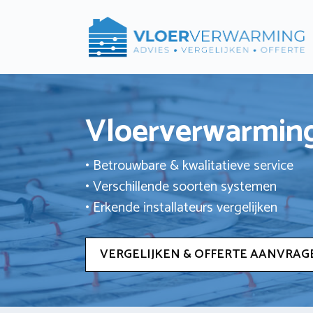
Ga
naar
de
inhoud
Vloerverwarming
• Betrouwbare & kwalitatieve service
• Verschillende soorten systemen
• Erkende installateurs vergelijken
VERGELIJKEN & OFFERTE AANVRAG