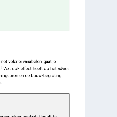
t velerlei variabelen: gaat je
n? Wat ook effect heeft op het advies
armingsbron en de bouw-begroting
n.
cementvloer geplaatst hoeft te