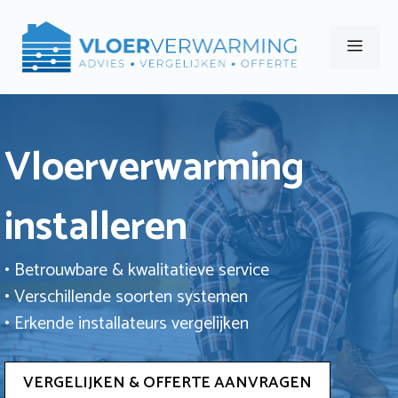
Ga
naar
Men
de
inhoud
Vloerverwarming
installeren
• Betrouwbare & kwalitatieve service
• Verschillende soorten systemen
• Erkende installateurs vergelijken
VERGELIJKEN & OFFERTE AANVRAGEN