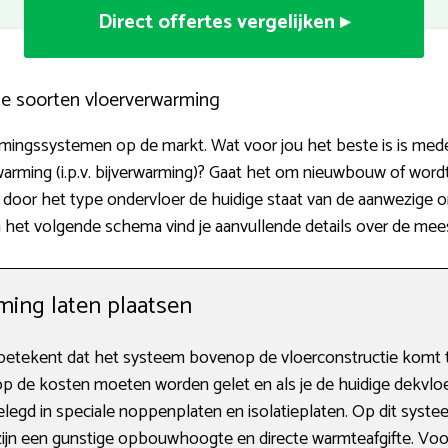
Direct offertes vergelijken ▸
ige soorten vloerverwarming
rmingssystemen op de markt. Wat voor jou het beste is is mede 
erwarming (i.p.v. bijverwarming)? Gaat het om nieuwbouw of wo
door het type ondervloer de huidige staat van de aanwezige o
. In het volgende schema vind je aanvullende details over de me
ing laten plaatsen
etekent dat het systeem bovenop de vloerconstructie komt t
er op de kosten moeten worden gelet en als je de huidige dekvloe
egd in speciale noppenplaten en isolatieplaten. Op dit systee
ijn een gunstige opbouwhoogte en directe warmteafgifte. Voo