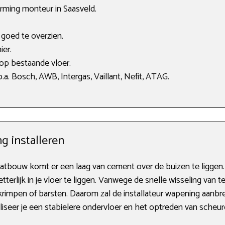
arming monteur in Saasveld.
s goed te overzien.
ier.
 op bestaande vloer.
a. Bosch, AWB, Intergas, Vaillant, Nefit, ATAG.
g installeren
tbouw komt er een laag van cement over de buizen te liggen.
rlijk in je vloer te liggen. Vanwege de snelle wisseling van t
krimpen of barsten. Daarom zal de installateur wapening aanb
liseer je een stabielere ondervloer en het optreden van scheu