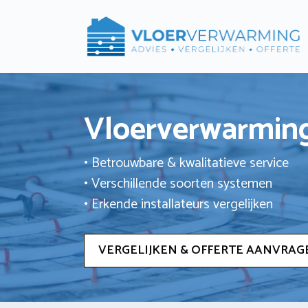
Ga
naar
de
inhoud
Vloerverwarming
• Betrouwbare & kwalitatieve service
• Verschillende soorten systemen
• Erkende installateurs vergelijken
VERGELIJKEN & OFFERTE AANVRAG