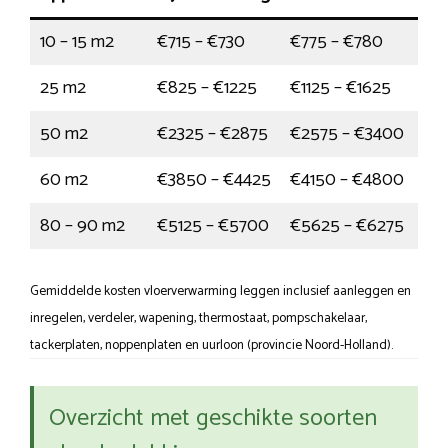
10 – 15 m2
€715 – €730
€775 – €780
25 m2
€825 – €1225
€1125 – €1625
50 m2
€2325 – €2875
€2575 – €3400
60 m2
€3850 – €4425
€4150 – €4800
80 – 90 m2
€5125 – €5700
€5625 – €6275
Gemiddelde kosten vloerverwarming leggen inclusief aanleggen en
inregelen, verdeler, wapening, thermostaat, pompschakelaar,
tackerplaten, noppenplaten en uurloon (provincie Noord-Holland).
Overzicht met geschikte soorten