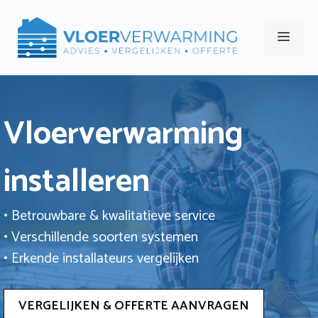
Ga
naar
Men
de
inhoud
Vloerverwarming
installeren
• Betrouwbare & kwalitatieve service
• Verschillende soorten systemen
• Erkende installateurs vergelijken
VERGELIJKEN & OFFERTE AANVRAGEN