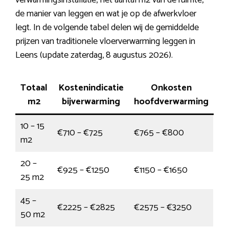
verwarmingsinstallatie, het aantal m2 van de ruimte,
de manier van leggen en wat je op de afwerkvloer
legt. In de volgende tabel delen wij de gemiddelde
prijzen van traditionele vloerverwarming leggen in
Leens (update zaterdag, 8 augustus 2026).
Totaal
Kostenindicatie
Onkosten
m2
bijverwarming
hoofdverwarming
10 – 15
€710 – €725
€765 – €800
m2
20 –
€925 – €1250
€1150 – €1650
25 m2
45 –
€2225 – €2825
€2575 – €3250
50 m2