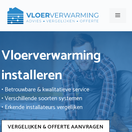
Ga
naar
Men
de
inhoud
Vloerverwarming
installeren
• Betrouwbare & kwalitatieve service
• Verschillende soorten systemen
• Erkende installateurs vergelijken
VERGELIJKEN & OFFERTE AANVRAGEN