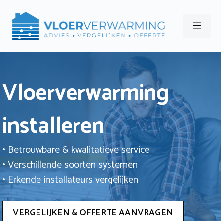
Ga
naar
Men
de
inhoud
Vloerverwarming
installeren
• Betrouwbare & kwalitatieve service
• Verschillende soorten systemen
• Erkende installateurs vergelijken
VERGELIJKEN & OFFERTE AANVRAGEN