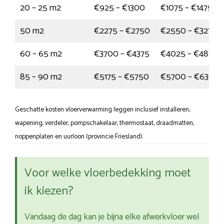
20 – 25 m2
€925 – €1300
€1075 – €1475
50 m2
€2275 – €2750
€2550 – €3275
60 – 65 m2
€3700 – €4375
€4025 – €4875
85 – 90 m2
€5175 – €5750
€5700 – €6300
Geschatte kosten vloerverwarming leggen inclusief installeren,
wapening, verdeler, pompschakelaar, thermostaat, draadmatten,
noppenplaten en uurloon (provincie Friesland).
Voor welke vloerbedekking moet
ik kiezen?
Vandaag de dag kan je bijna elke afwerkvloer wel