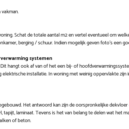
n vakman.
woning. Schat de totale aantal m2 en vertel eventueel om welke
amer, berging / schuur. Indien mogelijk geven foto’s een goed
erverwarming systemen
e. Dit hangt ook af van of het een bij- of hoofdverwarmingssyst
 elektrische installatie. In woning met weinig oppervlakte zijn
 opgebouwd. Het antwoord kan zijn de oorspronkelijke dekvloe
yl, tapijt, laminaat. Tevens is het van belang te delen wat het m
alken of beton.