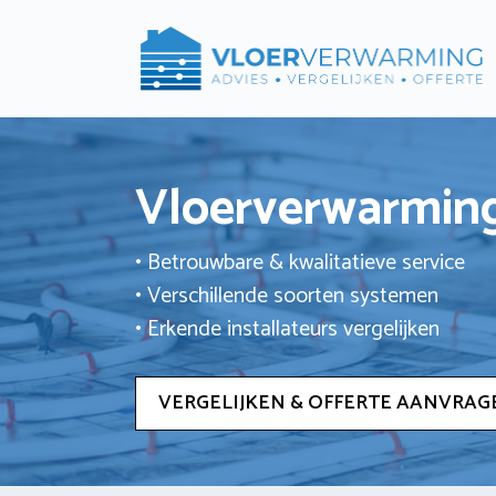
Ga
naar
de
inhoud
Vloerverwarming
• Betrouwbare & kwalitatieve service
• Verschillende soorten systemen
• Erkende installateurs vergelijken
VERGELIJKEN & OFFERTE AANVRAG