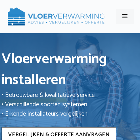
Ga
naar
Men
de
inhoud
Vloerverwarming
installeren
• Betrouwbare & kwalitatieve service
• Verschillende soorten systemen
• Erkende installateurs vergelijken
VERGELIJKEN & OFFERTE AANVRAGEN