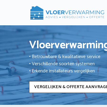
Ga
naar
de
inhoud
Vloerverwarming
• Betrouwbare & kwalitatieve service
• Verschillende soorten systemen
• Erkende installateurs vergelijken
VERGELIJKEN & OFFERTE AANVRAG