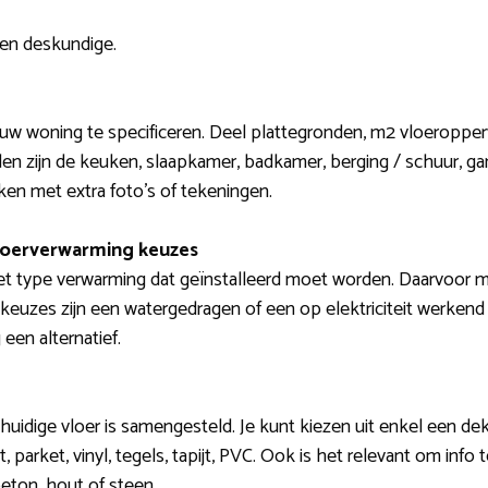
een deskundige.
jouw woning te specificeren. Deel plattegronden, m2 vloeroppe
eden zijn de keuken, slaapkamer, badkamer, berging / schuur
jken met extra foto’s of tekeningen.
loerverwarming keuzes
et type verwarming dat geïnstalleerd moet worden. Daarvoor m
 keuzes zijn een watergedragen of een op elektriciteit werkend
een alternatief.
huidige vloer is samengesteld. Je kunt kiezen uit enkel een de
 parket, vinyl, tegels, tapijt, PVC. Ook is het relevant om info
beton, hout of steen.