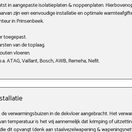
st in aangepaste isolatieplaten & noppenplaten. Hierbovenop
arvan zijn een eenvoudige installatie en optimale warmteafgifte
nteur in Prinsenbeek.
er toegepast.
rsten van de toplaag.
uten vloeren.
.a. ATAG, Vaillant, Bosch, AWB, Remeha, Nefit.
tallatie
n de verwarmingsbuizen in de dekvloer aangebracht. Het verwa
 van temperatuur is het vrij aannemelijk dat krimping of uitzetti
die dit opvangt (denk aan staalvezelwapening & wapeningsnett