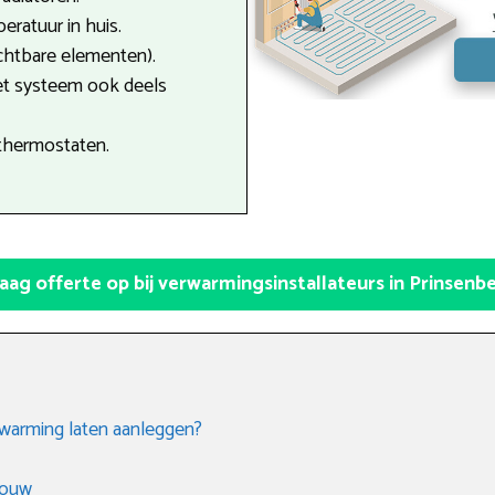
ratuur in huis.
ichtbare elementen).
et systeem ook deels
thermostaten.
aag offerte op bij verwarmingsinstallateurs in Prinsenb
rwarming laten aanleggen?
bouw