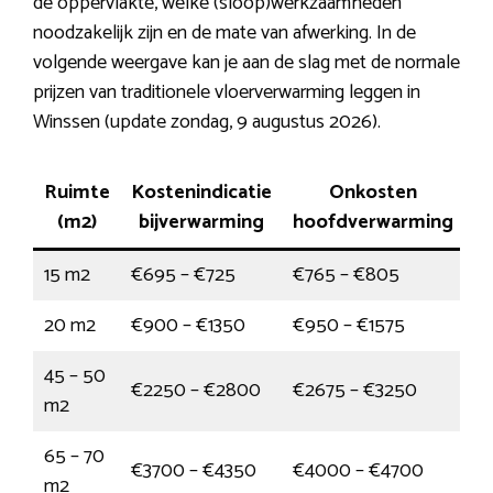
de oppervlakte, welke (sloop)werkzaamheden
noodzakelijk zijn en de mate van afwerking. In de
volgende weergave kan je aan de slag met de normale
prijzen van traditionele vloerverwarming leggen in
Winssen (update zondag, 9 augustus 2026).
Ruimte
Kostenindicatie
Onkosten
(m2)
bijverwarming
hoofdverwarming
15 m2
€695 – €725
€765 – €805
20 m2
€900 – €1350
€950 – €1575
45 – 50
€2250 – €2800
€2675 – €3250
m2
65 – 70
€3700 – €4350
€4000 – €4700
m2