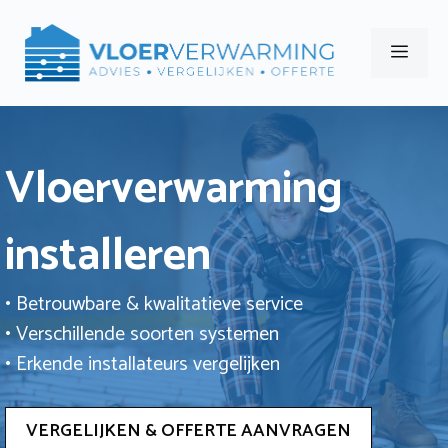
Ga
naar
Men
de
inhoud
Vloerverwarming
installeren
• Betrouwbare & kwalitatieve service
• Verschillende soorten systemen
• Erkende installateurs vergelijken
VERGELIJKEN & OFFERTE AANVRAGEN