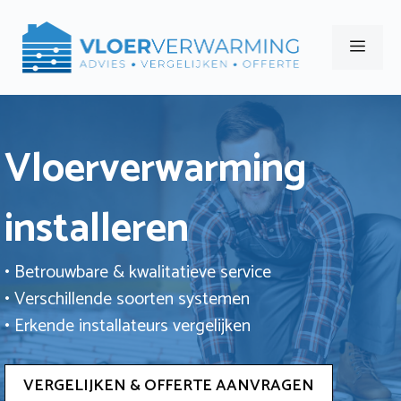
Ga
naar
Men
de
inhoud
Vloerverwarming
installeren
• Betrouwbare & kwalitatieve service
• Verschillende soorten systemen
• Erkende installateurs vergelijken
VERGELIJKEN & OFFERTE AANVRAGEN