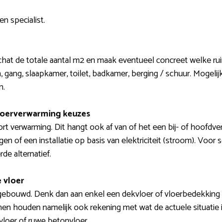
n specialist.
chat de totale aantal m2 en maak eventueel concreet welke rui
 gang, slaapkamer, toilet, badkamer, berging / schuur. Mogelijk
n.
loerverwarming keuzes
t verwarming. Dit hangt ook af van of het een bij- of hoofd
en of een installatie op basis van elektriciteit (stroom). Voor
de alternatief.
 vloer
gebouwd. Denk dan aan enkel een dekvloer of vloerbedekking zo
nnen houden namelijk ook rekening met wat de actuele situatie
vloer of ruwe betonvloer.