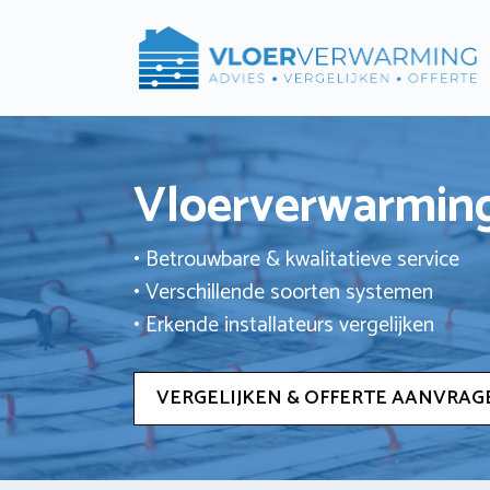
Ga
naar
de
inhoud
Vloerverwarming
• Betrouwbare & kwalitatieve service
• Verschillende soorten systemen
• Erkende installateurs vergelijken
VERGELIJKEN & OFFERTE AANVRAG