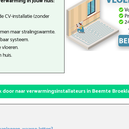
erwarming in jouw huis:
e CV-installatie (zonder
men maar stralingswarmte.
tbaar systeem.
 vloeren.
n huis.
ik door naar verwarmingsinstallateurs in Beemte Broekl