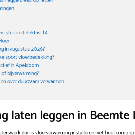
aanleggen, waarop letten?
rmingen
an stroom (elektrisch)
vloer
ng in augustus 2026?
lke soort vloerbedekking?
ctief in Apeldoorn
 of bijverwarming?
eten over duurzaam verwarmen
g laten leggen in Beemte
eterswerk dan is vloerverwarming installeren niet heel complex. 