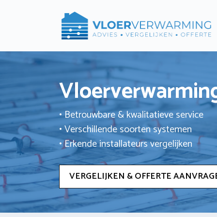
Ga
naar
de
inhoud
Vloerverwarming
• Betrouwbare & kwalitatieve service
• Verschillende soorten systemen
• Erkende installateurs vergelijken
VERGELIJKEN & OFFERTE AANVRAG