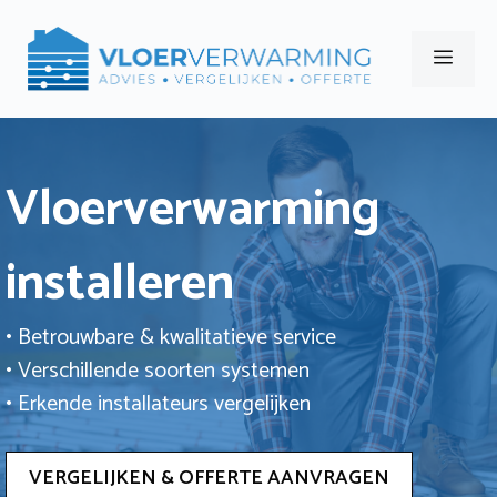
Ga
naar
Men
de
inhoud
Vloerverwarming
installeren
• Betrouwbare & kwalitatieve service
• Verschillende soorten systemen
• Erkende installateurs vergelijken
VERGELIJKEN & OFFERTE AANVRAGEN