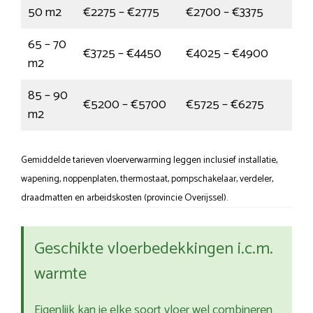
50 m2
€2275 – €2775
€2700 – €3375
65 – 70
€3725 – €4450
€4025 – €4900
m2
85 – 90
€5200 – €5700
€5725 – €6275
m2
Gemiddelde tarieven vloerverwarming leggen inclusief installatie,
wapening, noppenplaten, thermostaat, pompschakelaar, verdeler,
draadmatten en arbeidskosten (provincie Overijssel).
Geschikte vloerbedekkingen i.c.m.
warmte
Eigenlijk kan je elke soort vloer wel combineren