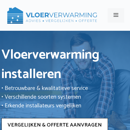
Ga
naar
Men
de
inhoud
Vloerverwarming
installeren
• Betrouwbare & kwalitatieve service
• Verschillende soorten systemen
• Erkende installateurs vergelijken
VERGELIJKEN & OFFERTE AANVRAGEN