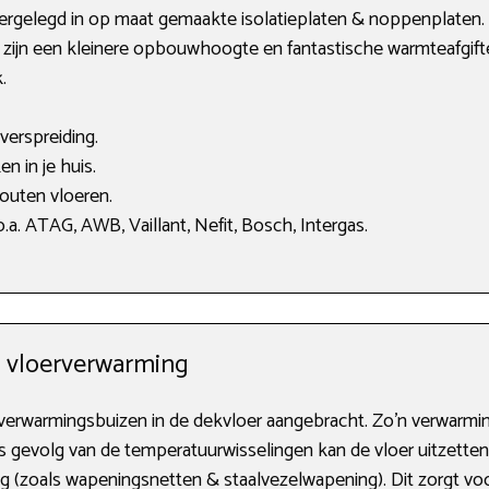
gelegd in op maat gemaakte isolatieplaten & noppenplaten. H
 zijn een kleinere opbouwhoogte en fantastische warmteafgifte
.
verspreiding.
n in je huis.
uten vloeren.
a. ATAG, AWB, Vaillant, Nefit, Bosch, Intergas.
w vloerverwarming
 verwarmingsbuizen in de dekvloer aangebracht. Zo’n verwarm
 gevolg van de temperatuurwisselingen kan de vloer uitzetten
ng (zoals wapeningsnetten & staalvezelwapening). Dit zorgt vo