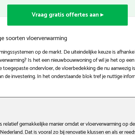
Vraag gratis offertes aan ▸
ige soorten vloerverwarming
rmingssystemen op de markt. De uiteindelijke keuze is afhankelij
jverwarming? Is het een nieuwbouwwoning of wil je het op ee
e toegepaste ondervloer, de vloerbedekking die nu aanwezig is
 de investering. In het onderstaande blok tref je nuttige info
 relatief gemakkelijke manier omdat er vloerverwarming op de
Nederland. Dat is vooral zo bij renovatie klussen en als er reed