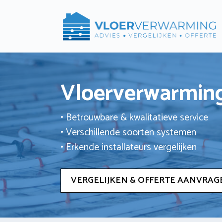
Ga
naar
de
inhoud
Vloerverwarming
• Betrouwbare & kwalitatieve service
• Verschillende soorten systemen
• Erkende installateurs vergelijken
VERGELIJKEN & OFFERTE AANVRAG