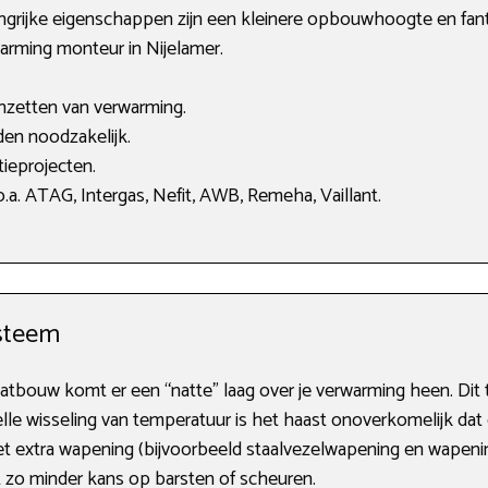
angrijke eigenschappen zijn een kleinere opbouwhoogte en fan
warming monteur in Nijelamer.
anzetten van verwarming.
en noodzakelijk.
ieprojecten.
a. ATAG, Intergas, Nefit, AWB, Remeha, Vaillant.
steem
tbouw komt er een “natte” laag over je verwarming heen. Di
le wisseling van temperatuur is het haast onoverkomelijk dat 
et extra wapening (bijvoorbeeld staalvezelwapening en wapenin
bt zo minder kans op barsten of scheuren.