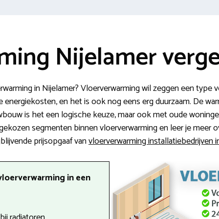
ming Nijelamer verge
rwarming in Nijelamer? Vloerverwarming wil zeggen een type v
ere energiekosten, en het is ook nog eens erg duurzaam. De warm
uwbouw is het een logische keuze, maar ook met oude woningen
 gekozen segmenten binnen vloerverwarming en leer je meer ov
jblijvende prijsopgaaf van
vloerverwarming installatiebedrijven i
vloerverwarming in een
ij radiatoren.