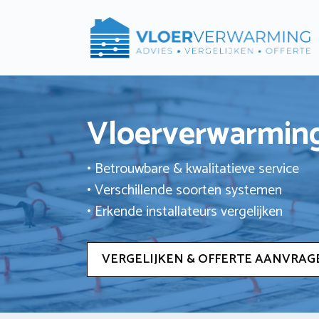
Ga
naar
de
inhoud
Vloerverwarming
• Betrouwbare & kwalitatieve service
• Verschillende soorten systemen
• Erkende installateurs vergelijken
VERGELIJKEN & OFFERTE AANVRAG