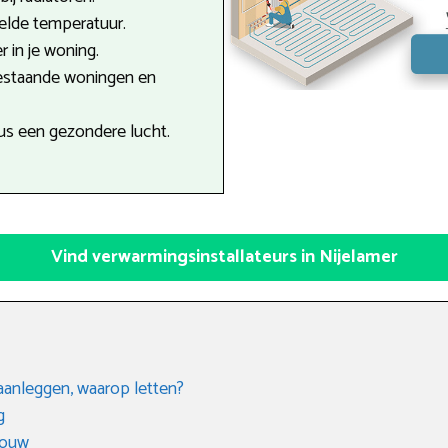
telde temperatuur.
r in je woning.
estaande woningen en
dus een gezondere lucht.
Vind verwarmingsinstallateurs in Nijelamer
aanleggen, waarop letten?
g
bouw