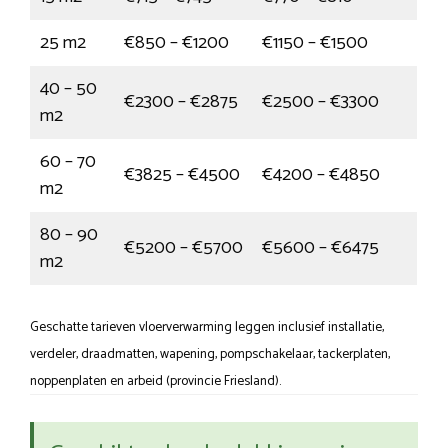
25 m2
€850 – €1200
€1150 – €1500
40 – 50
€2300 – €2875
€2500 – €3300
m2
60 – 70
€3825 – €4500
€4200 – €4850
m2
80 – 90
€5200 – €5700
€5600 – €6475
m2
Geschatte tarieven vloerverwarming leggen inclusief installatie,
verdeler, draadmatten, wapening, pompschakelaar, tackerplaten,
noppenplaten en arbeid (provincie Friesland).