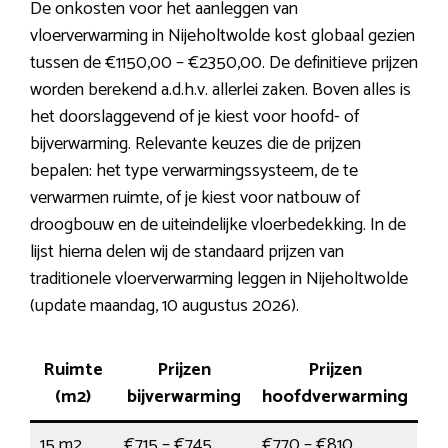
De onkosten voor het aanleggen van
vloerverwarming in Nijeholtwolde kost globaal gezien
tussen de €1150,00 – €2350,00. De definitieve prijzen
worden berekend a.d.h.v. allerlei zaken. Boven alles is
het doorslaggevend of je kiest voor hoofd- of
bijverwarming. Relevante keuzes die de prijzen
bepalen: het type verwarmingssysteem, de te
verwarmen ruimte, of je kiest voor natbouw of
droogbouw en de uiteindelijke vloerbedekking. In de
lijst hierna delen wij de standaard prijzen van
traditionele vloerverwarming leggen in Nijeholtwolde
(update maandag, 10 augustus 2026).
Ruimte
Prijzen
Prijzen
(m2)
bijverwarming
hoofdverwarming
15 m2
€715 – €745
€770 – €810