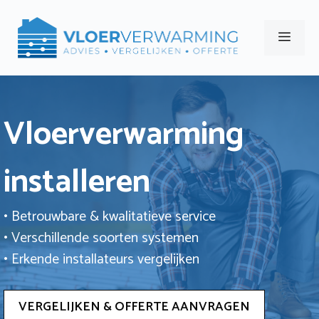
Ga
naar
Men
de
inhoud
Vloerverwarming
installeren
• Betrouwbare & kwalitatieve service
• Verschillende soorten systemen
• Erkende installateurs vergelijken
VERGELIJKEN & OFFERTE AANVRAGEN