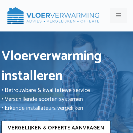
Ga
naar
Men
de
inhoud
Vloerverwarming
installeren
• Betrouwbare & kwalitatieve service
• Verschillende soorten systemen
• Erkende installateurs vergelijken
VERGELIJKEN & OFFERTE AANVRAGEN