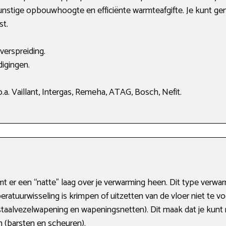
gunstige opbouwhoogte en efficiënte warmteafgifte. Je kunt gem
st.
verspreiding.
igingen.
a. Vaillant, Intergas, Remeha, ATAG, Bosch, Nefit.
mt er een “natte” laag over je verwarming heen. Dit type ver
peratuurwisseling is krimpen of uitzetten van de vloer niet te
. staalvezelwapening en wapeningsnetten). Dit maak dat je kunt
 (barsten en scheuren).