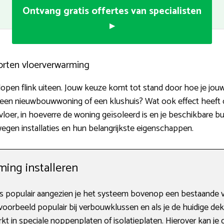
Ontvang gratis offertes van specialisten
▸
orten vloerverwarming
pen flink uiteen. Jouw keuze komt tot stand door hoe je jouw 
t een nieuwbouwwoning of een klushuis? Wat ook effect heeft o
loer, in hoeverre de woning geïsoleerd is en je beschikbare budg
wegen installaties en hun belangrijkste eigenschappen.
ing installeren
 populair aangezien je het systeem bovenop een bestaande v
voorbeeld populair bij verbouwklussen en als je de huidige dek
 in speciale noppenplaten of isolatieplaten. Hierover kan je 