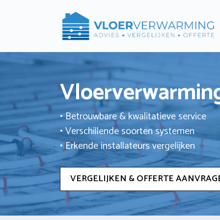
Ga
naar
de
inhoud
Vloerverwarming
• Betrouwbare & kwalitatieve service
• Verschillende soorten systemen
• Erkende installateurs vergelijken
VERGELIJKEN & OFFERTE AANVRAG