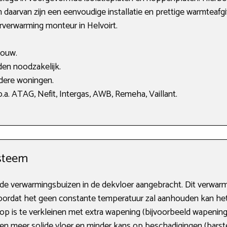
 daarvan zijn een eenvoudige installatie en prettige warmteafgif
erverwarming monteur in Helvoirt.
bouw.
en noodzakelijk.
dere woningen.
a. ATAG, Nefit, Intergas, AWB, Remeha, Vaillant.
steem
de verwarmingsbuizen in de dekvloer aangebracht. Dit verwa
ordat het geen constante temperatuur zal aanhouden kan het
rop is te verkleinen met extra wapening (bijvoorbeeld wapenin
en meer solide vloer en minder kans op beschadigingen (barst