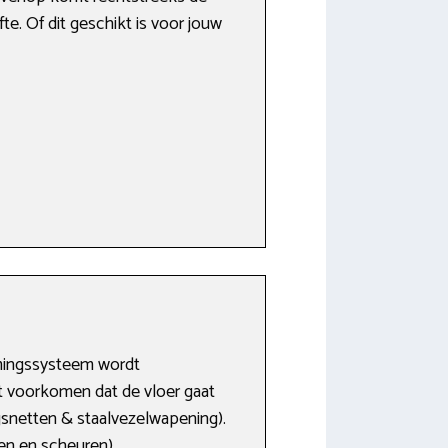
te. Of dit geschikt is voor jouw
rmingssysteem wordt
 voorkomen dat de vloer gaat
gsnetten & staalvezelwapening).
en en scheuren).