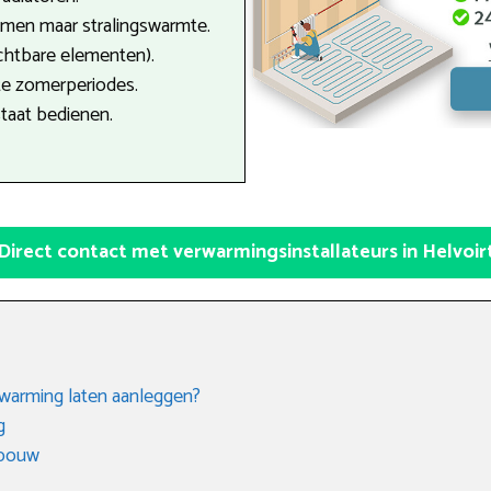
men maar stralingswarmte.
ichtbare elementen).
te zomerperiodes.
staat bedienen.
Direct contact met verwarmingsinstallateurs in Helvoir
rwarming laten aanleggen?
g
gbouw