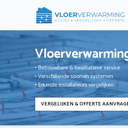
Ga
naar
de
inhoud
Vloerverwarming
• Betrouwbare & kwalitatieve service
• Verschillende soorten systemen
• Erkende installateurs vergelijken
VERGELIJKEN & OFFERTE AANVRAG