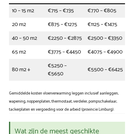
10 – 15 m2
€715 – €735
€770 – €805
20 m2
€875 – €1275
€1125 – €1475
40 – 50 m2
€2250 – €2875
€2500 – €3350
65 m2
€3775 – €4450
€4075 – €4900
€5250 –
80 m2 +
€5500 – €6425
€5650
Gemiddelde kosten vloerverwarming leggen inclusief aanleggen,
wapening, noppenplaten, thermostaat, verdeler, pompschakelaar,
tackerplaten en vergoeding voor de arbeid (provincie Limburg).
Wat zijn de meest geschikte