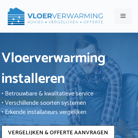
Ga
naar
Men
de
inhoud
Vloerverwarming
installeren
• Betrouwbare & kwalitatieve service
• Verschillende soorten systemen
• Erkende installateurs vergelijken
VERGELIJKEN & OFFERTE AANVRAGEN