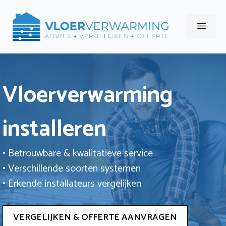
Ga
naar
Men
de
inhoud
Vloerverwarming
installeren
• Betrouwbare & kwalitatieve service
• Verschillende soorten systemen
• Erkende installateurs vergelijken
VERGELIJKEN & OFFERTE AANVRAGEN